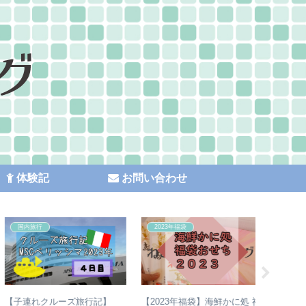
体験記
お問い合わせ
国内旅行
2023年福袋
国内旅行
【子連れクルーズ旅行記】
【2023年福袋】海鮮かに処 福
【子連れ