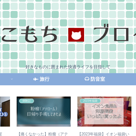
好きなものに囲まれた快適ライフを目指して
旅行
防音室
体験記
2023年福袋
【痛くなかった】粉瘤（アテ
【2023年福袋】イオン福袋い