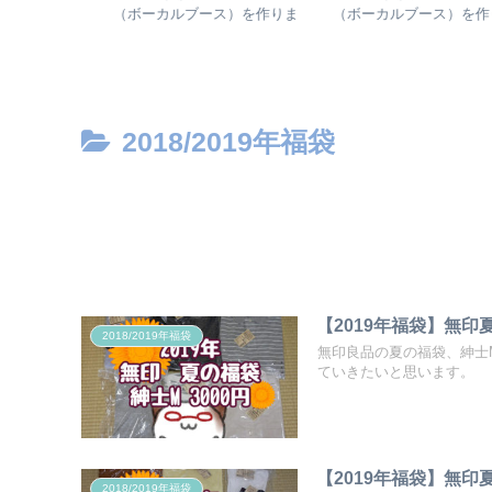
）を作りま
（ボーカルブース）を作りま
（ボーカルブース）を作り
した②設計編
した⑤防音室完成・防音効
果・かかった費用（材料表
2018/2019年福袋
【2019年福袋】無印
2018/2019年福袋
無印良品の夏の福袋、紳士M
ていきたいと思います。
【2019年福袋】無印
2018/2019年福袋