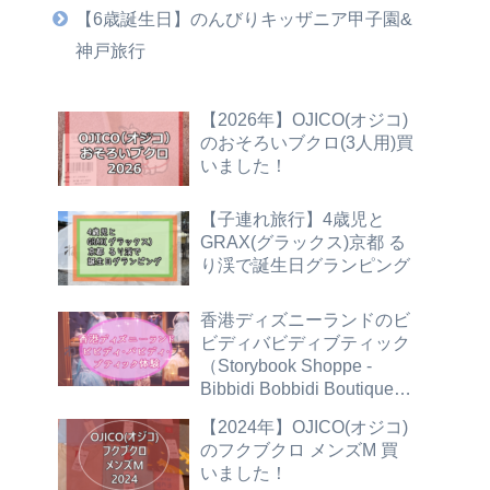
【6歳誕生日】のんびりキッザニア甲子園&
神戸旅行
【2026年】OJICO(オジコ)
のおそろいブクロ(3人用)買
いました！
【子連れ旅行】4歳児と
GRAX(グラックス)京都 る
り渓で誕生日グランピング
香港ディズニーランドのビ
ビディバビディブティック
（Storybook Shoppe -
Bibbidi Bobbidi Boutique）
に行ってきたよ[5歳]
【2024年】OJICO(オジコ)
のフクブクロ メンズM 買
いました！