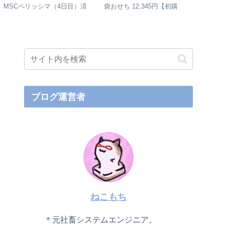
SCベリッシマ（4日目）済
袋おせち 12,345円【初購
MSCベリ
島【2023年】
入！】
戸乗船【2
ブログ運営者
ねこもち
＊元社畜システムエンジニア。