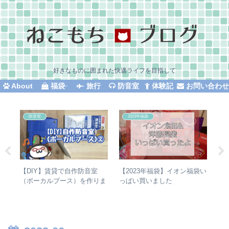
好きなものに囲まれた快適ライフを目指して
About
福袋
旅行
防音室
体験記
お問い合わ
2023年福袋
防音室
防
【2023年福袋】イオン福袋い
【DIY】賃貸で自作防音室
【D
ま
っぱい買いました
（ボーカルブース）を作りま
（ボ
した⑤防音室完成・防音効
した
果・かかった費用（材料表）
の箱