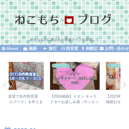
好きなものに囲まれた快適ライフを目指して
About
福袋
旅行
防音室
体験記
お問い合わ
2023年福袋
防音室
オン キャラ
【2023年福袋】海鮮かに処
【DIY】賃貸で自作防音室
袋（サンエッ
福袋おせち 12,345円【初購
（ボーカルブース）を作り
買いました
入！】
した⑤防音室完成・防音効
果・かかった費用（材料表