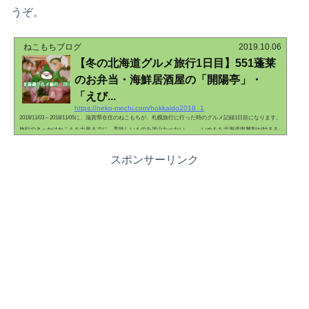
うぞ。
ねこもちブログ
2019.10.06
【冬の北海道グルメ旅行1日目】551蓬莱
のお弁当・海鮮居酒屋の「開陽亭」・
「えび...
https://neko-mochi.com/hokkaido2018_1
2018/11/03～2018/11/05に、滋賀県在住のねこもちが、札幌旅行に行った時のグルメ記録1日目になります。
旅行のきっかけねこもち出産までに、美味しいものを沢山たべたい……。いぬもち北海道復興割が始まる
らしいで。ねこもちどんぐらい、安くなるん？いぬもち最大で50%オフねこもち行きます(∩´∀｀)∩すぐに
北海道復興割について調べました。もちファミリーは楽天ヘビーユーザーなので、基本的に宿泊は楽天ト
スポンサーリンク
ラベルで予約することにしています。今回も楽天トラベルで調べてみたところ、北海道復興割のクーポン
があるようです。名前は「元...