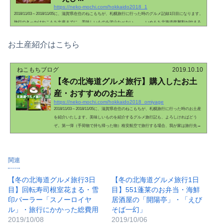
https://neko-mochi.com/hokkaido2018_1
2018/11/03～2018/11/05に、滋賀県在住のねこもちが、札幌旅行に行った時のグルメ記録1日目になります。
旅行のきっかけねこもち出産までに、美味しいものを沢山たべたい……。いぬもち北海道復興割が始まる
らしいで。ねこもちどんぐらい、安くなるん？いぬもち最大で50%オフねこもち行きます(∩´∀｀)∩すぐに
北海道復興割について調べました。もちファミリーは楽天ヘビーユーザーなので、基本的に宿泊は楽天ト
お土産紹介はこちら
ラベルで予約することにしています。今回も楽天トラベルで調べてみたところ、北海道復興割のクーポン
があるようです。名前は「元...
ねこもちブログ
2019.10.10
【冬の北海道グルメ旅行】購入したお土
産・おすすめのお土産
https://neko-mochi.com/hokkaido2018_omiyage
2018/11/03～2018/11/05に、滋賀県在住のねこもちが、札幌旅行に行った時のお土産
を紹介いたします。美味しいものを紹介するグルメ旅行記も、よろしければどう
ぞ。第一弾（手荷物で持ち帰った物）格安航空で旅行する場合、我が家は旅行先→
自宅へ荷物を送ることにしています。そうすることで、あまり気にせずに色々お買
い物が出来るからです。いぬもち職場へのお土産や、最後の空港で買うお菓子だ
け、手荷物で持って帰るよ。こちらが、手荷物で持ち帰ったものです。職場バラマ
関連
キ用白いブラックサンダー48個入り 1,296円（税込）安定の...
【冬の北海道グルメ旅行3日
【冬の北海道グルメ旅行1日
目】回転寿司根室花まる・雪
目】551蓬莱のお弁当・海鮮
印パーラー「スノーロイヤ
居酒屋の「開陽亭」・「えび
ル」・旅行にかかった総費用
そば一幻」
2019/10/08
2019/10/06