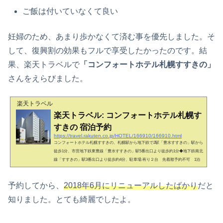
ご飯は付いていなくて良い
妊婦のため、あまり歩かなくて済む事を優先しました。そ
して、復興割の効果もフルで享受したかったのです。結
果、楽天トラベルで
「コンフォートホテル札幌すすきの」
さんをえらびました。
楽天トラベル
楽天トラベル: コンフォートホテル札幌す
すきの 宿泊予約
https://travel.rakuten.co.jp/HOTEL/166910/166910.html
コンフォートホテル札幌すすきの、札幌駅から地下鉄で2駅「豊水すすきの」駅から
徒歩1分、市営地下鉄東豊線「豊水すすきの」駅5番出口より徒歩約1分◆地下鉄南北
線「すすきの」駅3番出口より徒歩約4分、駐車場:有り２台 先着順予約不可 1泊
（15:00〜翌10:00）1,500円※満車時は提携駐車場を案内
予約してから、
2018年6月にリニューアルしたばかり
だと
知りました。とても綺麗でしたよ。