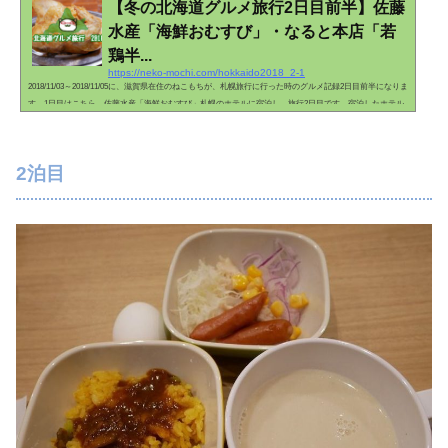
【冬の北海道グルメ旅行2日目前半】佐藤
水産「海鮮おむすび」・なると本店「若
鶏半...
https://neko-mochi.com/hokkaido2018_2-1
2018/11/03～2018/11/05に、滋賀県在住のねこもちが、札幌旅行に行った時のグルメ記録2日目前半になりま
す。1日目はこちら。佐藤水産「海鮮おむすび」札幌のホテルに宿泊し、旅行2日目です。宿泊したホテル
については、こちらへどうぞ。ホテルの朝ご飯を軽くいただいてから、地下鉄で豊水すすきの→札幌へ移
動。JR札幌駅のすぐ前にあります「佐藤水産」へ。新千歳空港にもお店がありますので、ご存知の方も多
いと思います。空港のお店より、こっちのお店の方が、少し落ち着いてお買い物が出来るかなぁと思いま
2泊目
す。二階建てで、トイレも...