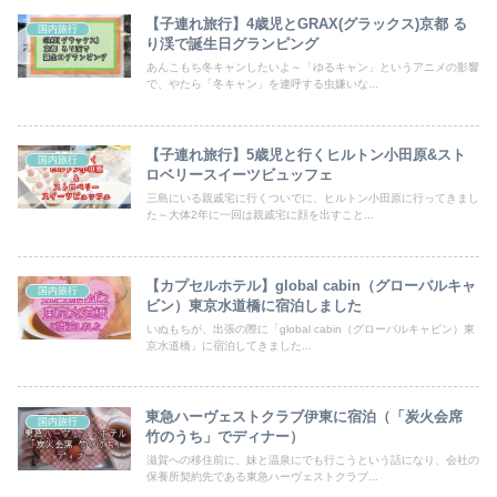
【子連れ旅行】4歳児とGRAX(グラックス)京都 る
国内旅行
り渓で誕生日グランピング
あんこもち冬キャンしたいよ～「ゆるキャン」というアニメの影響
で、やたら「冬キャン」を連呼する虫嫌いな...
【子連れ旅行】5歳児と行くヒルトン小田原&スト
国内旅行
ロベリースイーツビュッフェ
三島にいる親戚宅に行くついでに、ヒルトン小田原に行ってきまし
た～大体2年に一回は親戚宅に顔を出すこと...
【カプセルホテル】global cabin（グローバルキャ
国内旅行
ビン）東京水道橋に宿泊しました
いぬもちが、出張の際に「global cabin（グローバルキャビン）東
京水道橋」に宿泊してきました...
東急ハーヴェストクラブ伊東に宿泊（「炭火会席
国内旅行
竹のうち」でディナー）
滋賀への移住前に、妹と温泉にでも行こうという話になり、会社の
保養所契約先である東急ハーヴェストクラブ...