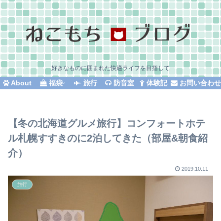
好きなものに囲まれた快適ライフを目指して
About
福袋
旅行
防音室
体験記
お問い合わ
【冬の北海道グルメ旅行】コンフォートホテ
ル札幌すすきのに2泊してきた（部屋&朝食紹
介）
2019.10.11
旅行