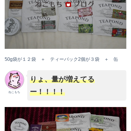
50g袋が１２袋 ＋ ティーバック2個が３袋 ＋ 缶
りょ、量が増えてる
ー！！！！
ねこもち