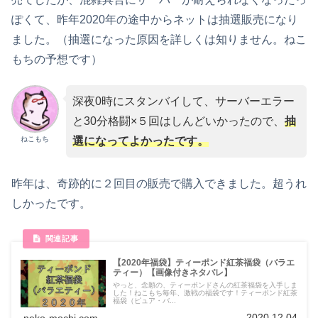
ぽくて、昨年2020年の途中からネットは抽選販売になり
ました。（抽選になった原因を詳しくは知りません。ねこ
もちの予想です）
深夜0時にスタンバイして、サーバーエラー
と30分格闘×５回はしんどいかったので、
抽
ねこもち
選になってよかったです。
昨年は、奇跡的に２回目の販売で購入できました。超うれ
しかったです。
【2020年福袋】ティーポンド紅茶福袋（バラエ
ティー）【画像付きネタバレ】
やっと、念願の、ティーポンドさんの紅茶福袋を入手しま
した！ねこもち毎年、激戦の福袋です！ティーポンド紅茶
福袋（ピュア・バ...
2020.12.04
neko-mochi.com