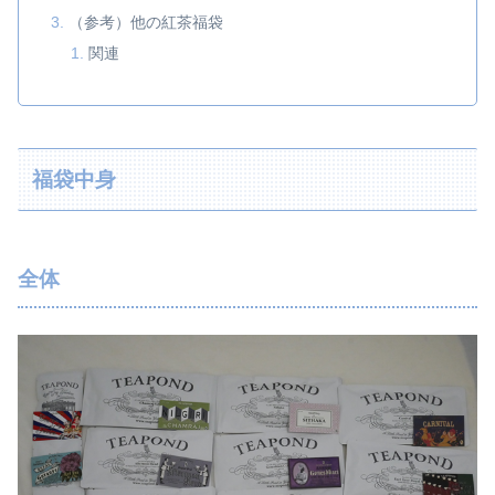
（参考）他の紅茶福袋
関連
福袋中身
全体