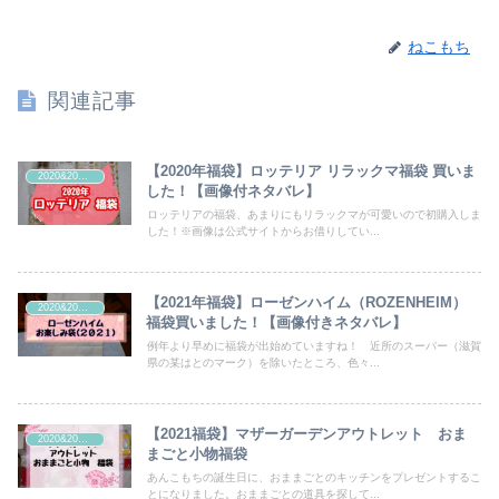
ねこもち
関連記事
【2020年福袋】ロッテリア リラックマ福袋 買いま
2020&2021年福袋
した！【画像付ネタバレ】
ロッテリアの福袋、あまりにもリラックマが可愛いので初購入しま
した！※画像は公式サイトからお借りしてい...
【2021年福袋】ローゼンハイム（ROZENHEIM）
2020&2021年福袋
福袋買いました！【画像付きネタバレ】
例年より早めに福袋が出始めていますね！ 近所のスーパー（滋賀
県の某はとのマーク）を除いたところ、色々...
【2021福袋】マザーガーデンアウトレット おま
2020&2021年福袋
まごと小物福袋
あんこもちの誕生日に、おままごとのキッチンをプレゼントするこ
とになりました。おままごとの道具を探して...