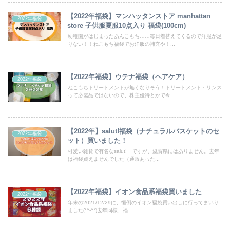
【2022年福袋】マンハッタンストア manhattan
2022年福袋
store 子供服夏服10点入り 福袋(100cm)
幼稚園がはじまったあんこもち……毎日着替えてくるので洋服が足
りない！！ねこもち福袋でお洋服の補充や！...
【2022年福袋】ウテナ福袋（ヘアケア）
2022年福袋
ねこもちトリートメントが無くなりそう！トリートメント・リンス
って必需品ではないので、株主優待とかで今...
【2022年】salut!福袋（ナチュラルバスケットのセ
2022年福袋
ット）買いました！
可愛い雑貨で有名なsalut! ですが、滋賀県にはありません。去年
は福袋買えませんでした（通販あった...
【2022年福袋】イオン食品系福袋買いました
2022年福袋
年末の2021/12/29に、恒例のイオン福袋買い出しに行ってまいり
ました(*^-^*)去年同様、福...